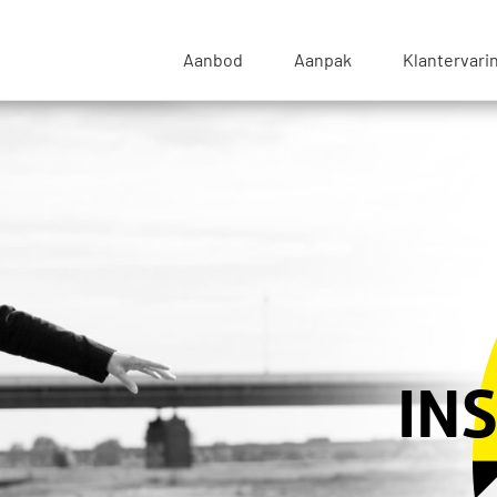
sse Blik - Naar de beginpagina
Aanbod
Aanpak
Klantervari
IN