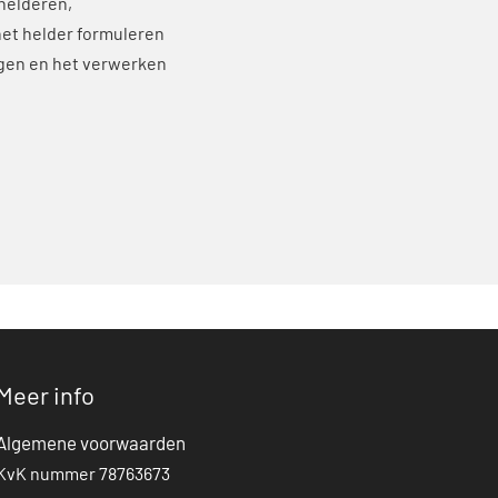
helderen,
het helder formuleren
ngen en het verwerken
Meer info
Algemene voorwaarden
KvK nummer 78763673