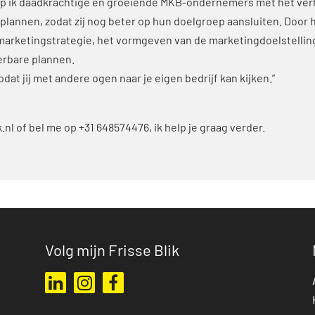
help ik daadkrachtige en groeiende MKB-ondernemers met het ver
lannen, zodat zij nog beter op hun doelgroep aansluiten. Door 
e marketingstrategie, het vormgeven van de marketingdoelstelli
oerbare plannen.
zodat jij met andere ogen naar je eigen bedrijf kan kijken.”
.nl
of bel me op +31 648574476, ik help je graag verder.
Volg mijn Frisse Blik
Ga naar mijn LinkedIn profiel
Ga naar mijn Instagram profiel
Ga naar mijn Facebook pagina