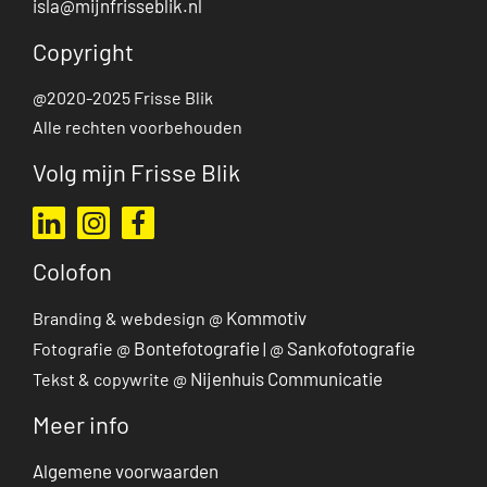
isla@mijnfrisseblik.nl
Copyright
@2020-2025 Frisse Blik
Alle rechten voorbehouden
Volg mijn Frisse Blik
Ga naar mijn LinkedIn profiel
Ga naar mijn Instagram profiel
Ga naar mijn Facebook pagina
Colofon
Kommotiv
Branding & webdesign @
Bontefotografie
Sankofotografie
Fotografie @
| @
Nijenhuis Communicatie
Tekst & copywrite @
Meer info
Algemene voorwaarden