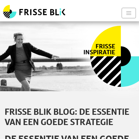
Frisse Blik - Naar de begin
Nav
FRISSE
INSPIRATIE
FRISSE BLIK BLOG: DE ESSENTIE
VAN EEN GOEDE STRATEGIE
DE ESSENTIE VAN EEN GOEDE