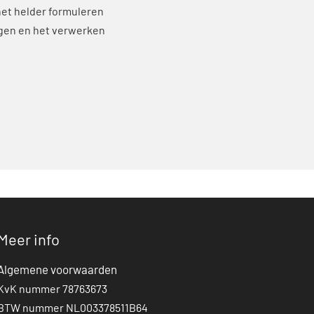
het helder formuleren
ngen en het verwerken
Meer info
Algemene voorwaarden
KvK nummer 78763673
BTW nummer NL003378511B64