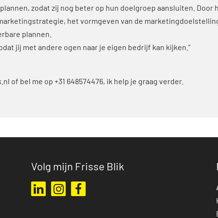
lannen, zodat zij nog beter op hun doelgroep aansluiten. Door 
e marketingstrategie, het vormgeven van de marketingdoelstelli
oerbare plannen.
zodat jij met andere ogen naar je eigen bedrijf kan kijken.”
.nl
of bel me op +31 648574476, ik help je graag verder.
Volg mijn Frisse Blik
Ga naar mijn LinkedIn profiel
Ga naar mijn Instagram profiel
Ga naar mijn Facebook pagina