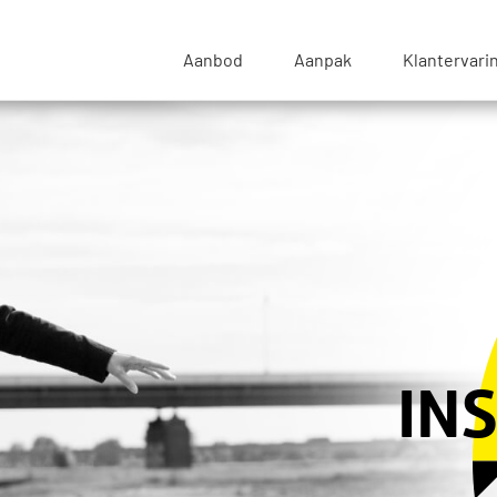
sse Blik - Naar de beginpagina
Aanbod
Aanpak
Klantervari
IN